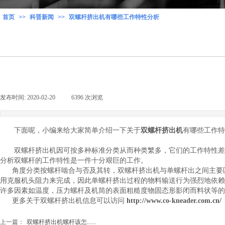
首页
>>
科晋新闻
>>
双螺杆挤出机有哪些工作特性分析
发布时间:
2020-02-20
|
6396
次浏览
|
下面呢，小编来给大家简单介绍一下关于
双螺杆挤出机
有哪些工作特
双螺杆挤出机因可按多种标准分类从而种类繁多，它们的工作特性差异
分析双螺杆的工作特性是一件十分艰巨的工作。
角度分类按螺杆啮合与否及其转，双螺杆挤出机与单螺杆出之间主要区
用克服机头阻力来完成，因此单螺杆挤出过程的物料输送行为强烈地依赖
许多因素如温度，压力螺杆及机筒的表面粗糙度物固态形影闭而料状等
更多关于双螺杆挤出机信息可以访问
http://www.co-kneader.com.cn/
上一篇：
双螺杆挤出机螺杆该怎......