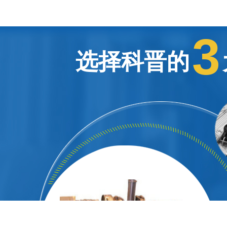
3
选择科晋的