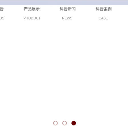
晋
产品展示
科晋新闻
科晋案例
US
PRODUCT
NEWS
CASE
年的行业经验积累
事挤出机原理运用的相关产品的研发和生产